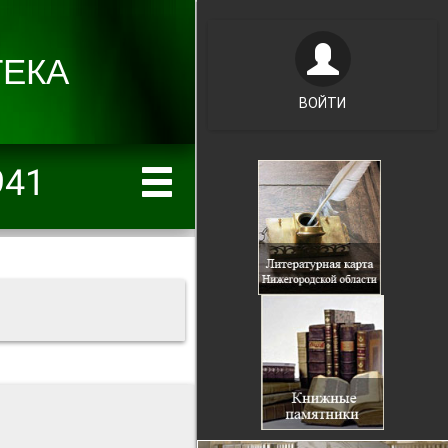
ВОЙТИ
941