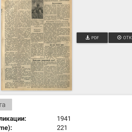
PDF
ОТК
та
ликации:
1941
ume):
221