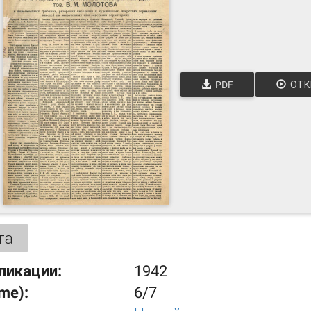
PDF
ОТК
та
ликации:
1942
ume):
6/7