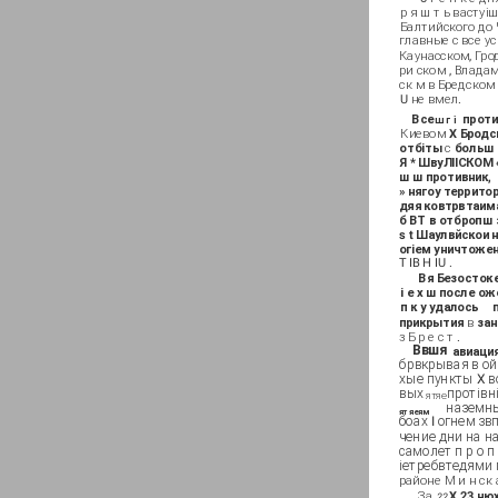
р я ш т ь вастуі
Балтийского до 
главные с все у
Каунасском, Гро
ри ском , Влада
ск м в Бредском
U не вмел.
Все
проти
ш г і
Киевом
X Бродс
отбіты
с
больш 
Я * ШвуЛІІСКОМ
ш ш противник,
» нягоу территор
дяя ковтрвтаима
б ВТ в отбропш 
s t Шаулвйскои 
огіем уничтожен
T IB H IU .
Вя Безостоке
і е х ш после о
п к у удалось
прикрытия
в
зан
з Б р е с т .
Ввшя
авиация
брвкрывая в ой
хые пункты X в
вых
протівні
ятяе
наземны
ятяеям
боах I огнем зв
чение дни на н
самолет п р о п
іетребвтедями 
районе М и н ск а
За
X 23 нюх
22