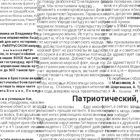
по поводу рвзбоІхячШ'О напвдекии фаши­
уіод за посевами, св
ш нво по всему фронту от
вимся к уборочной кампании, 
стов. Мы хспытыеаем чувство
Черного моря, ииправляя
ш іч ій ш о і
венавнета к кивке кровожадных фиш вот­
в сжатые сроки я без 
силия н» ШаудвЙскои,
один, досрочно рассчита
ских правителе! Германии. Германские
дхенско-Волш ысмм, Коб-
государственных плат
рвзбийснкв фашисты задумали отнять у
мнр-Вэлывеком, Рявя-Руе-
Красной Армии.
советского Vвроде сви'Ьду в счастье, они
 направлении. но усзс:
Пусть 31B&Ï герма
еедуманх помешать - сгрвагедьству социа­
советский народ люби
листического государств* в напали на ва­
вника ня Владимвр-Во-
шу сиященную землю. Йо пусть знают
дет œ защищать до 
ком ніпрввлевйях быді
крон.
фашисты, что в пашой стране они встре­
ий для него потерями,
Мы призываем все
тят могучей отпор советского народа. На­
 « РвВЯ'РуССКОМ ааправ-
теснее сплотиться вокруг партии Ле
ша доблестоія Красим Армія и вооано-
с утр»
корсвей флот но раз показы ее л и силу
Стал в да и советско
в е л ін и іп п й с я
сео
ію, іо второ! лоіЬвіне
его оружія в изгоняли вражьи полчища
Да здравствует св
 наших ВОІСЕ был рев-
народ!
с советской земли. Добиестна* Красная
зв госграздщу, ирі 0T0U
Да здравствуют f 
Армия, военно-морской фзот, хашв гор
направлении пвшім ярт*
Краевая Армия, Водех
дне сталинские соколы и на этот раз про
о до S0Ö танков про-
ша а в іа ц ія — іер
учат зарвавшегося врага, заставят его
почувствовать пашу грозную весокрушя-
социализма]'
ком в Брестском вварЯв*
По nopftexue собр
мую с и у .
жесточенпыі боев против*
U
Максимов, А .
Ч
Мы, колхозе
и йОахозпацы сельхоз-
леи
потешить евши чаете
вртбхи щ . Сталина, трудовая іителлвген-
И. Шарганшша, А. Т
ять Б о л ь н о , Л о н ж у
А .
гг 
дня сода,заверяем наш« правительство я
Канаева
Патриотический,
 м и успешные бох,
 скв, »продромы, населен-
оенные обекты от воздуш-
фронт, а сейчас здесь
23 хіш х і колхозах
£діо некого
obq
Еі в содействуя контр-
сельсовет» прошли китвнгх. В вынесенных
крепить мощь своего государс
х войск. В воздушпых
ха митингах революциях колхозники и все
ны, мы победи^.
пнтпой артиллеріи в те­
В своем выступлен
трудящіеся сельсовета влеймят позором
ашей территория сбит 51
призывал к дружной
вероломное нврутиеяве Гитлером пакт» о
работе, как залогу xa
 и т а я 1 самолет нвшіме
авяаиадепхі с СССР, одобряют действия
посажен ня аэродром в
советского правительства и обещают своим
На митинге в прома
ли ізялх на себя обя
трудом крѳивть оборону страны.
 .
выполнять спецзака
Кмхозпяк седьскокоздЙетвевноЙ артели
а ^siia взято м плен