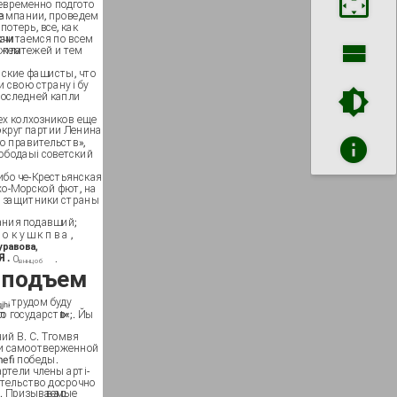
оевременно подгото­
проведем ее
потерь, все, как
емся по всем видам
ежей и тем поможем
нские фашисты, что
 свою страну і бу
последней капли
х колхозников еще
нина —
го правительств»,
ободаыі советский
ибо че-Крестьянская
о-Морской фют, на­
ные защитники страны
ания подавший;
 о к у ш к п в а ,
уравова,
Я .
О
.
вннцоб
 подъем
.трудом буду
jhi
ь-
тв«;. Йы сил
ий В. С. Тгомвя
 и самоотверженной
mefi победы.
ртели члены арті-
зательство досрочно
в
з. Призываемые
ар­