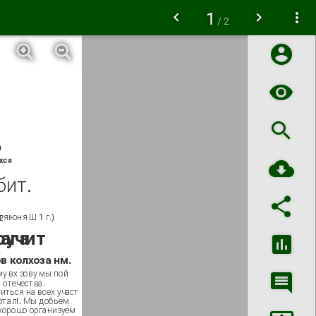
1
/ 2
)
хся
бит.
отя
іюня Ш 1 г.)
2
я врага
у вх зову мы пой­
 отечества.
иться на всех участ­
ботал!. Мы добьем­
 хорошо организуем