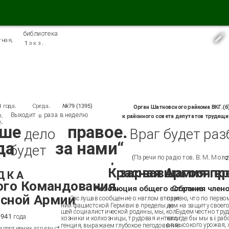
библиотека
тная,
1 э к з .
 года.
Среда.
Nk
79 (1395)
Орган Шатновсного райкома ВКГ.(б
Выходит
раза в неделю
п.
в
к районного совета депутатов трудящи
f-
аше
правое.
дело
Враг будет раз
да
за нами“
будет
(Пз речи по радіо тов. В. М. М ол
2
♦
Красная Армия проучит зарвавшагос
Д К А
ого Командования.
Резолюция общего собрания членов колхоза нм. Сталина
сной Армии
Заслушав сообщение о нвглом вторже­
партію, что по первом
нии фашистской Гермівиі в пределы на­
дем на защиту своего
шей социалистической родины, мы, кол­
Будем честно труд
1941 года
хозники и колхозницы, трудовая интелли­
ках, где бы мы s i ра
ся высокого урожвя,
генция, выражаем глубокое пегодоввниѳ
ня противник атр еіш с*