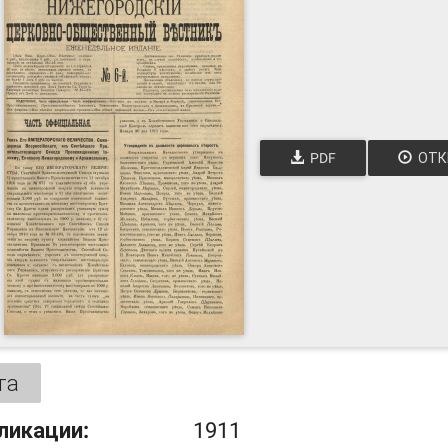
PDF
ОТК
та
ликации:
1911