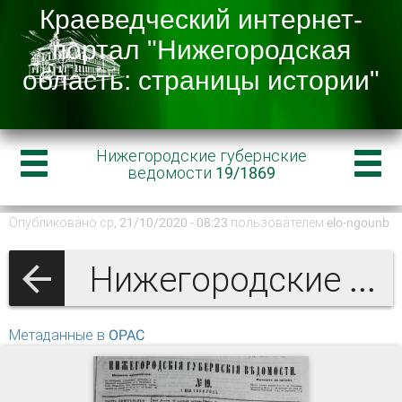
Нижегородские губернские
ведомости 19/1869
Опубликовано ср, 21/10/2020 - 08:23 пользователем
elo-ngounb
Нижегородские губернские ведомости 1869
Метаданные в OPAC