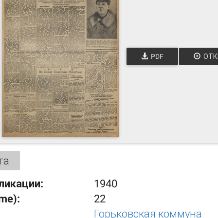
PDF
ОТК
та
ликации:
1940
ume):
22
Горьковская коммуна