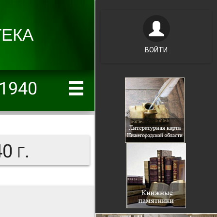
ВОЙТИ
/1940
0 г.