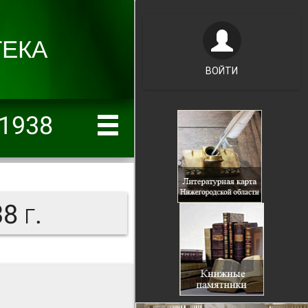
ВОЙТИ
/1938
8 г.