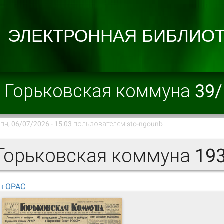
Горьковская коммуна 39
пн, 06/07/2026 - 15:03 пользователем
sto-ngounb
орьковская коммуна 193
в OPAC