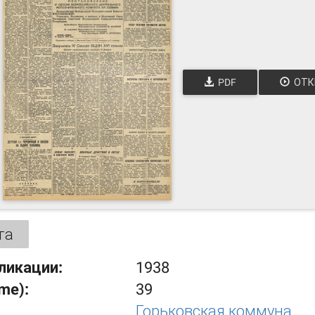
PDF
ОТК
та
ликации:
1938
ume):
39
Горьковская коммуна