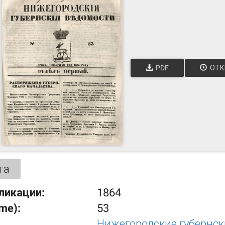
PDF
ОТК
та
ликации:
1864
ume):
53
Нижегородские губернс