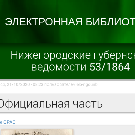
Нижегородские губернс
ведомости 53/1864
ср, 21/10/2020 - 08:23 пользователем
elo-ngounb
фициальная часть
в OPAC