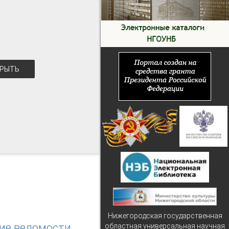
РЫТЬ
Нижегородская государственная
кие ведомости
областная универсальная научная