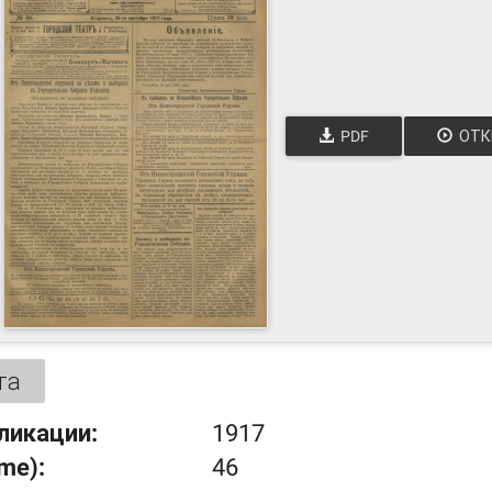
PDF
ОТК
та
ликации:
1917
ume):
46