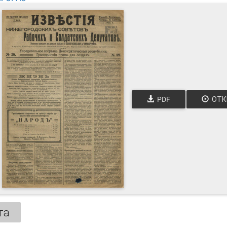
PDF
ОТК
та