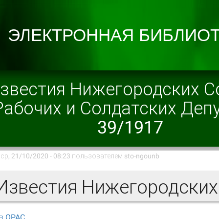
звестия Нижегородских С
Рабочих и Солдатских Деп
39/1917
ср, 21/10/2020 - 08:23 пользователем
sto-ngounb
в OPAC