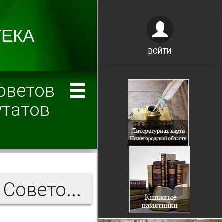
ВОЙТИ
оветов
утатов
Известия Нижегородских Советов Рабочих и Солдатских Депутатов 1917 г.