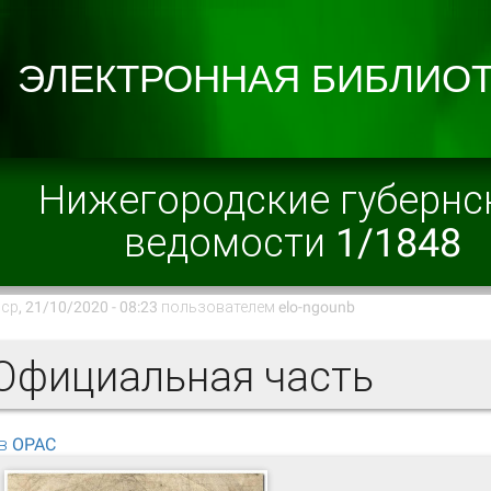
Нижегородские губернс
ведомости 1/1848
ср, 21/10/2020 - 08:23 пользователем
elo-ngounb
фициальная часть
в OPAC