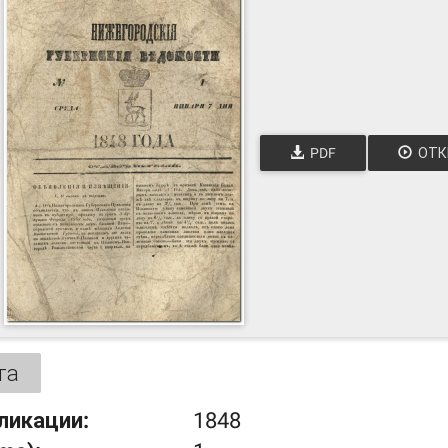
PDF
ОТК
та
ликации:
1848