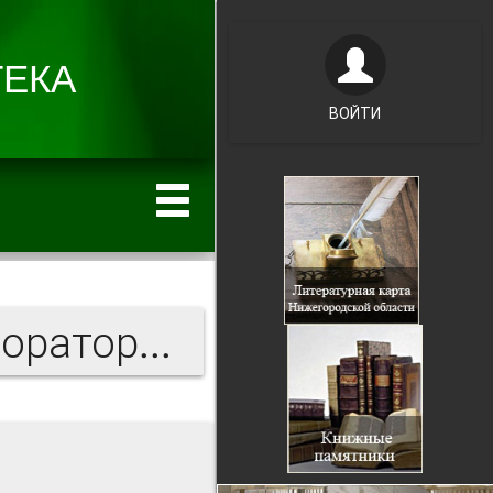
ВОЙТИ
Нижегородская радиолаборатория: история длиною в век