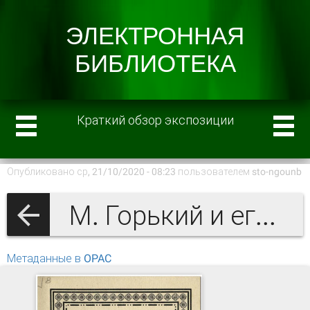
Краткий обзор экспозиции
Опубликовано ср, 21/10/2020 - 08:23 пользователем
sto-ngounb
М. Горький и его время наследие писателя в фондах НГОУНБ им. В.И. Ленина. Библиографические указатели
Метаданные в OPAC