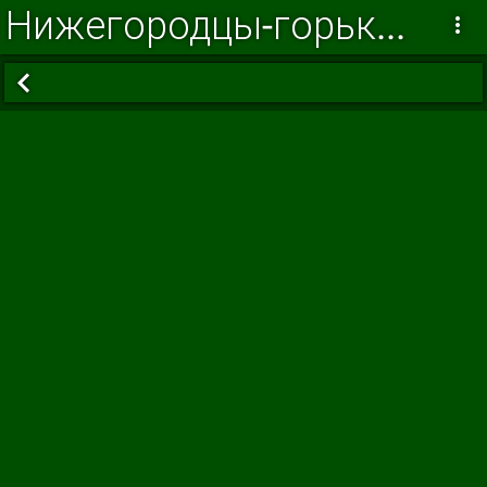
Нижегородцы-горьковчане в годы Великой Отечественной войны 2005