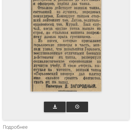
Подробнее
о Танк "Горьковский пионер" громит врага //