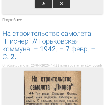
Подробнее
о Танк "Горьковский пионер" идет на фронт //
Горьковская коммуна. – 1942. – 20 января. –
С. 2.
На строительство самолета
"Пионер" // Горьковская
коммуна. – 1942. – 7 февр. –
С. 2.
Опубликовано пт, 25/04/2025 - 14:28 пользователем
sto-ngounb