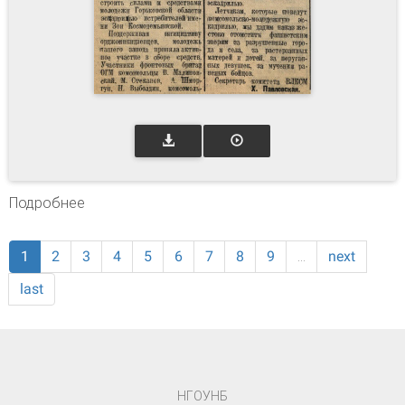
Подробнее
о Построим эскадрилью имени Зои
Космодемьянской // Голос ударника. – 1942.
– № 23. – С. 2.
1
2
3
4
5
6
7
8
9
…
next
last
НГОУНБ