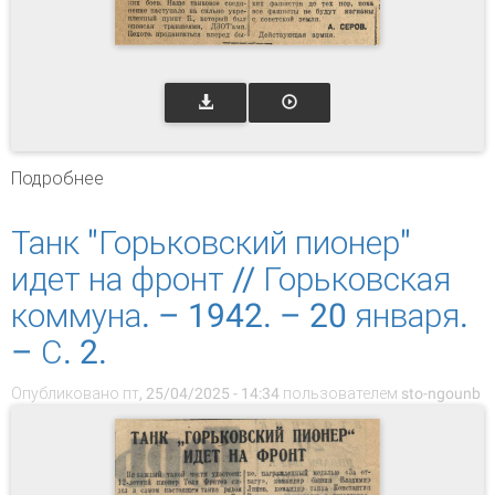
Подробнее
о Так воюет "Горьковский пионер" //
Горьковская коммуна. – 1942. – 25 октября. –
С. 2.
Танк "Горьковский пионер"
идет на фронт // Горьковская
коммуна. – 1942. – 20 января.
– С. 2.
Опубликовано пт, 25/04/2025 - 14:34 пользователем
sto-ngounb