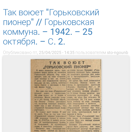
Горьковская коммуна. – 1942. – 26 апреля. –
С. 1.
Так воюет "Горьковский
пионер" // Горьковская
коммуна. – 1942. – 25
октября. – С. 2.
Опубликовано пт, 25/04/2025 - 14:35 пользователем
sto-ngounb