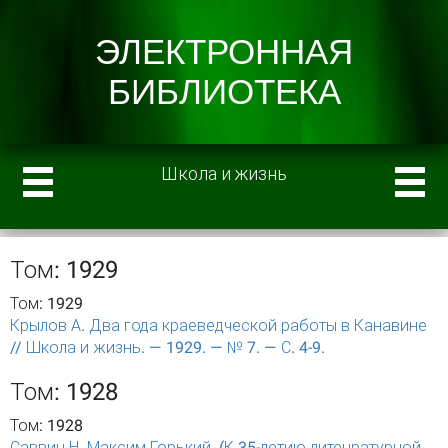
Школа и жизнь
Том: 1929
Том: 1929
Крылов А. Два года краеведческой работы в Канавине
// Школа и жизнь. — 1929. — № 7. — С. 4-9.
Том: 1928
Том: 1928
Саввин Н. Максим Горький. (К 35-летию литенратурной