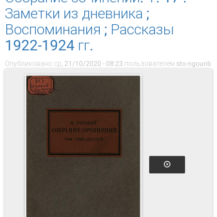
Заметки из дневника ;
Воспоминания ; Рассказы
1922-1924 гг.
Опубликовано ср, 21/10/2020 - 08:23 пользователем
sto-ngounb