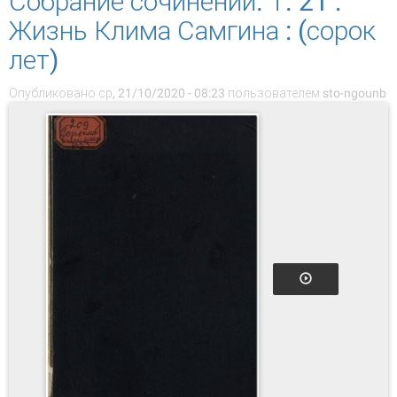
Собрание сочинений. Т. 21 :
Жизнь Клима Самгина : (сорок
лет)
Опубликовано ср, 21/10/2020 - 08:23 пользователем
sto-ngounb