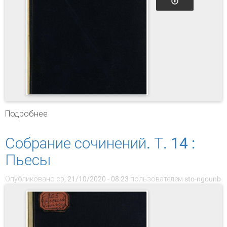
Подробнее
о Собрание сочинений. Т. 16 : Мои
университеты
Собрание сочинений. Т. 14 :
Пьесы
Опубликовано ср, 21/10/2020 - 08:23 пользователем
sto-ngounb