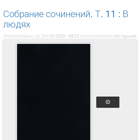
очерки
Собрание сочинений. Т. 11 : В
людях
Опубликовано ср, 21/10/2020 - 08:23 пользователем
sto-ngounb