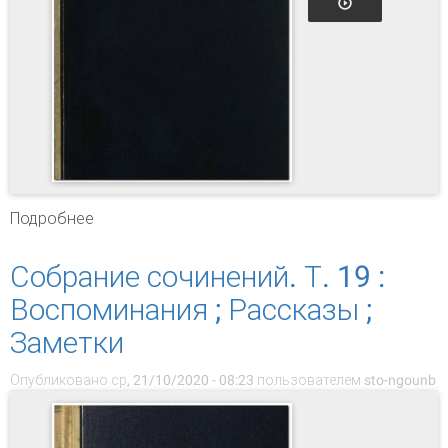
Подробнее
о Собрание сочинений. Т. 20 : Жизнь Клима
Самгина : (сорок лет) : повесть
Собрание сочинений. Т. 19 :
Воспоминания ; Рассказы ;
Заметки
Опубликовано ср, 21/10/2020 - 08:23 пользователем
sto-ngounb