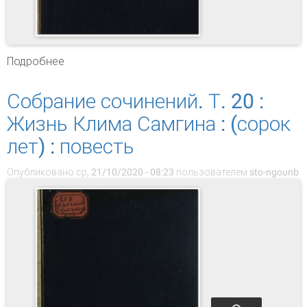
Подробнее
о Собрание сочинений. Т. 21 : Жизнь Клима
Самгина : (сорок лет)
Собрание сочинений. Т. 20 :
Жизнь Клима Самгина : (сорок
лет) : повесть
Опубликовано ср, 21/10/2020 - 08:23 пользователем
sto-ngounb