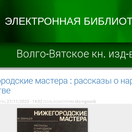
Волго-Вятское кн. изд-
родские мастера : рассказы о н
тве
пн, 27/11/2023 - 14:02 пользователем
sto-ngounb