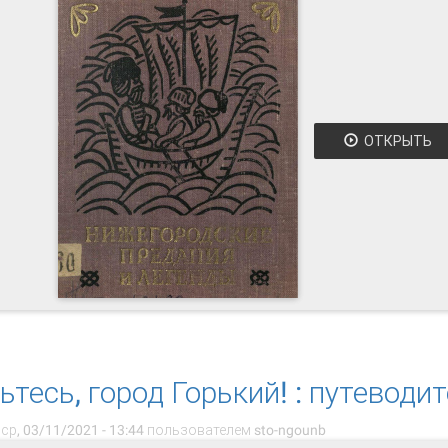
ОТКРЫТЬ
 Нижегородские предания и легенды
тесь, город Горький! : путеводи
ср, 03/11/2021 - 13:44 пользователем
sto-ngounb