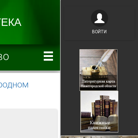
ВОЙТИ
во
ародном