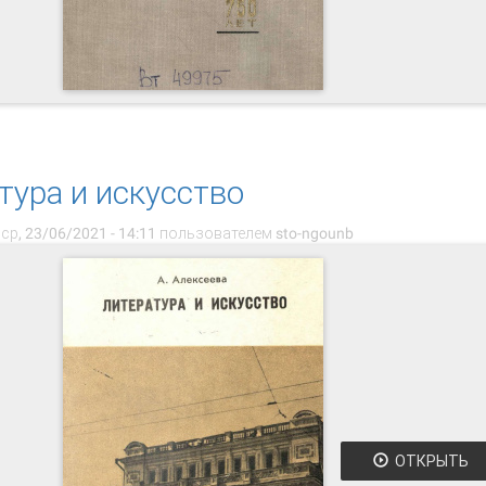
История города Горького : [750 лет]
тура и искусство
ср, 23/06/2021 - 14:11 пользователем
sto-ngounb
ОТКРЫТЬ