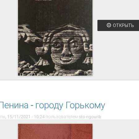
ОТКРЫТЬ
 Нижегородские мастера : рассказы о народном искусстве
Ленина - городу Горькому
пн, 15/11/2021 - 10:24 пользователем
sto-ngounb