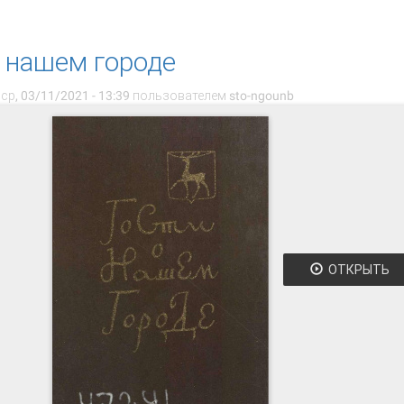
Знакомьтесь, город Горький! : путеводитель
о нашем городе
ср, 03/11/2021 - 13:39 пользователем
sto-ngounb
ОТКРЫТЬ