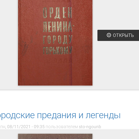
ОТКРЫТЬ
 Орден Ленина - городу Горькому
родские предания и легенды
пн, 08/11/2021 - 09:35 пользователем
sto-ngounb