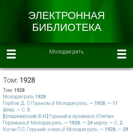
Молодая рать
Том: 1928
Том: 1928
Молодая рать 1928
Горбов Д. О Горьком // Молодая рать. — 1928. — 11
февр. — С. 3.
[Владимирский Ф.И.] Горький в Арзамасе /Степан-
Горемыка // Молодая рать. — 1928. — 24 марта. — С. 2.
Коган П.С. Горький: очерк // Молодая рать. — 1928. — 29