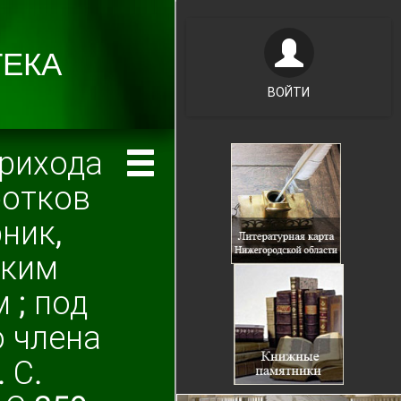
ВОЙТИ
рихода
ротков
ник,
ским
 ; под
 члена
 С.