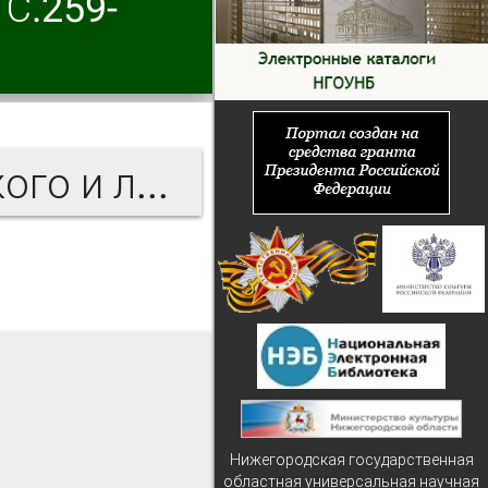
 С.259-
Произведения А.С. Гациского и литература о нём
Нижегородская государственная
областная универсальная научная