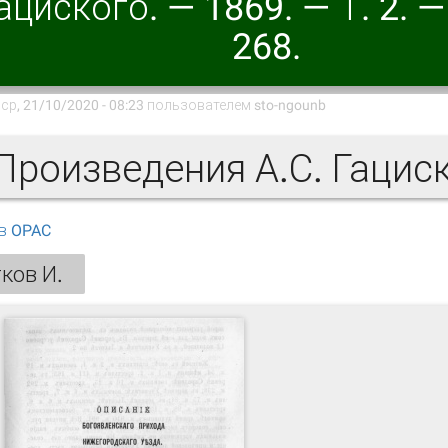
ациского. — 1869. — Т. 2. —
268.
ср, 21/10/2020 - 08:23 пользователем
sto-ngounb
в OPAC
ков И.