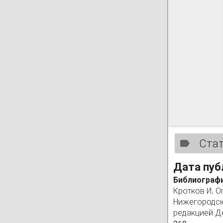
Ста
Дата пуб
Библиографи
Кротков И. О
Нижегородск
редакцией Де