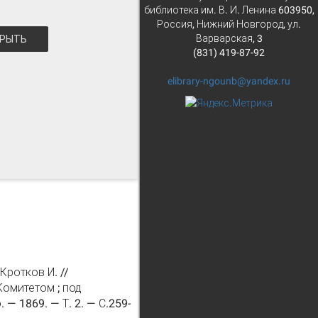
библиотека им. В. И. Ленина 603950,
Россия, Нижний Новгород, ул.
Варварская, 3
РЫТЬ
(831) 419-87-92
elibrary-ngounb@yandex.ru
ротков И. //
омитетом ; под
— 1869. — Т. 2. — С.259-