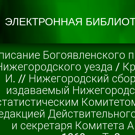
писание Богоявленского п
Нижегородского уезда / К
И. // Нижегородский сбор
издаваемый Нижегород
статистическим Комитетом
едакцией Действительного
и секретаря Комитета А.