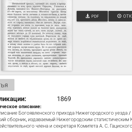
PDF
ОТК
тья
ликации:
1869
ческое описание:
писание Богоявленского прихода Нижегородского уезда / К
ий сборник, издаваемый Нижегородским статистическим К
йствительного члена и секретаря Комитета А. С. Гациского. 