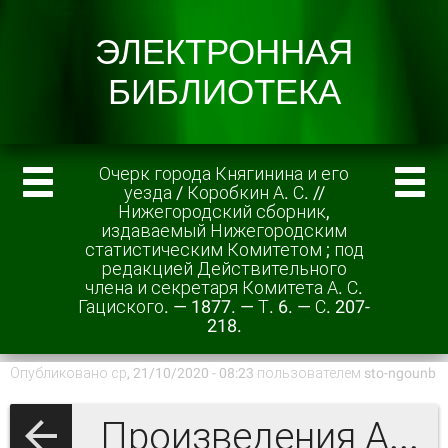
Очерк города Княгинина и его
уезда / Коробкин А. С. //
Нижегородский сборник,
издаваемый Нижегородским
статистическим Комитетом ; под
редакцией Действительного
члена и секретаря Комитета А. С.
Гациского. — 1877. — Т. 6. — С. 207-
218.
Опубликовано ср, 21/10/2020 - 08:23 пользователем
sto-ngounb
Произведения А.С. Гациского и литература о нём