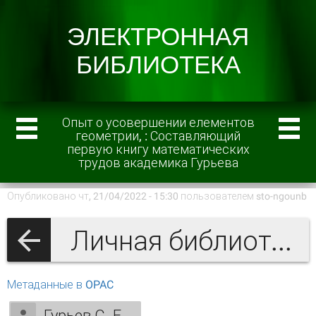
Опыт о усовершении елементов
геометрии, : Составляющий
первую книгу математических
трудов академика Гурьева
Опубликовано чт, 21/04/2022 - 15:30 пользователем
sto-ngounb
Личная библиотека графа А.А. Аракчеева
Метаданные в OPAC
Гурьев С. Е.