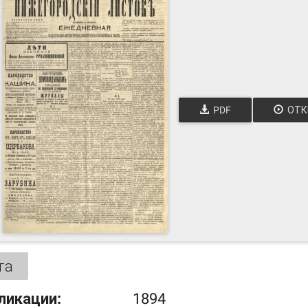
PDF
ОТК
та
ликации:
1894