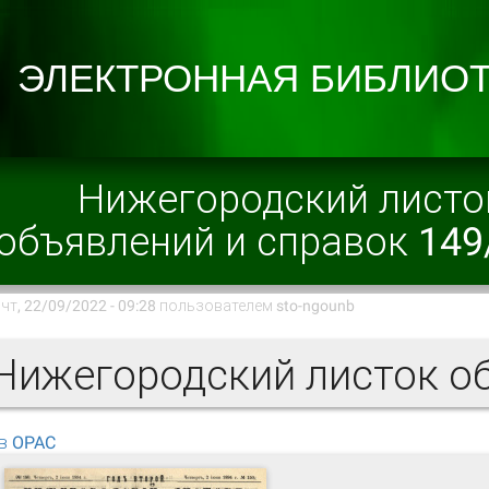
Нижегородский листо
объявлений и справок 149
чт, 22/09/2022 - 09:28 пользователем
sto-ngounb
в OPAC