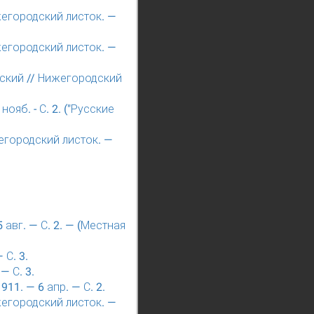
жегородский листок. —
жегородский листок. —
ский // Нижегородский
ояб. - С. 2. ("Русские
егородский листок. —
 авг. — С. 2. — (Местная
 С. 3.
— С. 3.
11. — 6 апр. — С. 2.
жегородский листок. —