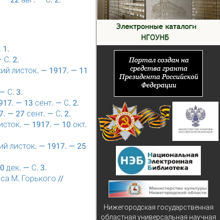
 1.
С. 2.
й листок. — 1917. — 11
 С. 3.
7. — 13 сент. — С. 2.
 — 27 сент. — С. 2.
сток. — 1917. — 10 окт.
й листок. — 1917. — 25
 дек. — С. 3.
са М. Горького //
Нижегородская государственная
областная универсальная научная