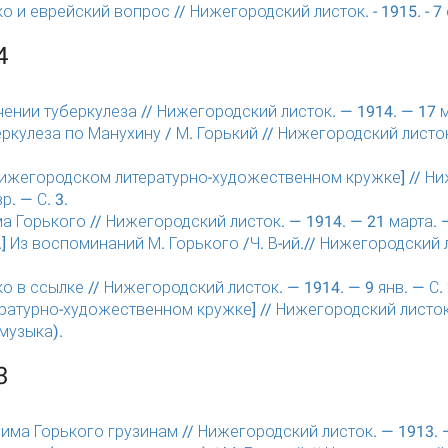
о и еврейский вопрос // Нижегородский листок. - 1915. - 7 се
4
чении туберкулеза // Нижегородский листок. — 1914. — 17 ма
ркулеза по Манухину / М. Горький // Нижегородский листок.
нижегородском литературно-художественном кружке] // Ни
р. — С. 3.
 Горького // Нижегородский листок. — 1914. — 21 марта. —
.] Из воспоминаний М. Горького /Ч. В-ий.// Нижегородский л
о в ссылке // Нижегородский листок. — 1914. — 9 янв. — С. 
ературно-художественном кружке] // Нижегородский листок.
 музыка).
3
ма Горького грузинам // Нижегородский листок. — 1913. — 