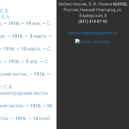
библиотека им. В. И. Ленина 603950,
Россия, Нижний Новгород, ул.
. 2.
Варварская, 3
С. 1.
(831) 419-87-92
 — 1916. — 19 янв. — С.
elibrary-ngounb@yandex.ru
ок. — 1916. — 3 марта. —
 1916. — 10 марта. — С.
 — 1916. — 9 апр. — С.
ский листок. — 1916. —
 С. 3.
Нижегородский листок.
кий листок. — 1916. —10
ок. — 1916. — 14 нояб.