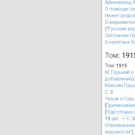
Айхенвальд Ю
О помощи сем
Нижегородский
О мариампольс
("Русские ве
Заточение гра
О капитане Кю
Том: 191
Том: 1915
М. Горький о
добавление)
Максим Горьк
С. 2.
Чехов о Горь
[Приписываем
[Подготовка 
19 авг. — С. 3
Отвоеванная п
ведомости").