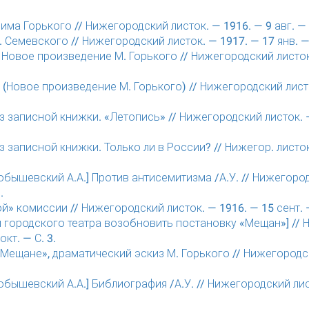
ма Горького // Нижегородский листок. — 1916. — 9 авг. — С
. Семевского // Нижегородский листок. — 1917. — 17 янв. — 
. Новое произведение М. Горького // Нижегородский листок.
х. (Новое произведение М. Горького) // Нижегородский лист
з записной книжки. «Летопись» // Нижегородский листок. —
з записной книжки. Только ли в России? // Нижегор. листок.
ышевский А.А.] Против антисемитизма /А.У. // Нижегород
.
й» комиссии // Нижегородский листок. — 1916. — 15 сент. —
 городского театра возобновить постановку «Мещан»] // 
окт. — С. 3.
«Мещане», драматический эскиз М. Горького // Нижегородс
ышевский А.А.] Библиография /А.У. // Нижегородский лист