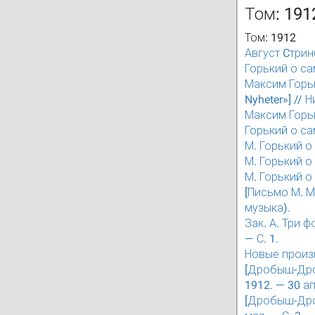
Том: 191
Том: 1912
Август Cтринб
Горький о са
Максим Горьк
Nyheter»] // 
Максим Горьк
Горький о са
М. Горький о
М. Горький о
М. Горький о
[Письмо М. М
музыка).
Зак. А. Три 
— С. 1.
Новые произв
[Дробыш-Дроб
1912. — 30 ап
[Дробыш-Дроб