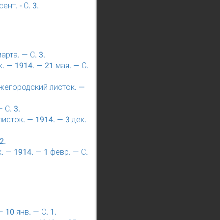
нт. - С. 3.
рта. — С. 3.
 — 1914. — 21 мая. — С.
жегородский листок. —
 С. 3.
исток. — 1914. — 3 дек.
2.
 — 1914. — 1 февр. — С.
10 янв. — С. 1.