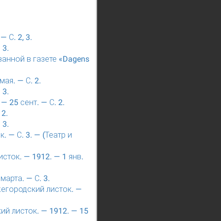
 С. 2, 3.
 3.
ванной в газете «Dagens
ая. — С. 2.
 3.
 25 сент. — С. 2.
 2.
 3.
 — С. 3. — (Театр и
сток. — 1912. — 1 янв.
арта. — С. 3.
жегородский листок. —
й листок. — 1912. — 15