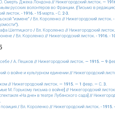
. Смерть Джека Лондона // Нижегородский листок. — 1916. 
ьям русских волонтеров во Франции. (Письмо в редакцию)
 листок. - 1916. - 15 марта. - С. 2-3.
кой "измене" / Вл. Короленко // Нижегородский листок. - 191
домости").
фа Шептицкого / Вл. Короленко // Нижегородский листок. - 19
нене / Вл. Короленко // Нижегородский листок. - 1916. - 10 
5
 себе / А. Пешков // Нижегородский листок. — 1915. — 9 фев
.
ий о войне и культурном единении // Нижегородский листо
ком // Нижегородский листок. — 1915. — 1 февр. — С. 3.
ые М. Горькому письма о войне] // Нижегородский листок. —
спектакля «На дне» в театре Лубянского сада] // Нижегород
.
озиция / Вл. Короленко // Нижегородский листок. - 1915. - 3