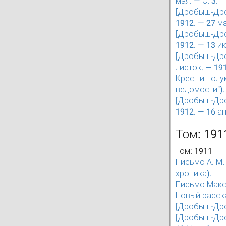
мая. — С. 3.
[Дробыш-Дроб
1912. — 27 ма
[Дробыш-Дроб
1912. — 13 ию
[Дробыш-Дро
листок. — 191
Крест и полум
ведомости").
[Дробыш-Дроб
1912. — 16 ап
Том: 191
Том: 1911
Письмо А. М.
хроника).
Письмо Макси
Новый расска
[Дробыш-Дроб
[Дробыш-Дроб