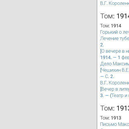
В.Г. Короленк
Том: 191
Том: 1914
Горький о ле
Лечение тубе
2.
[О вечере в 
1914. — 1 фев
Дело Максима
[Чешихин В.Е
— С. 2.
В.Г. Короленк
[Вечер в лит
3. — (Театр и
Том: 191
Том: 1913
Письмо Макси