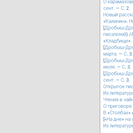
О карамазовщ
сент. — С. 2.
Новый расска
«Калинин». Н
[Дробыш-Дроб
писателей) /А
«Кладбище». 
[Дробыш-Дроб
марта. — С. 3.
[Дробыш-Дроб
июля. — С. 3.
[Дробыш-Дроб
сент. — С. 3.
Открытое пис
Из литератур
Чтения в чай
О приговоре 
В «Столбах» 
[«На дне» на
Из литератур