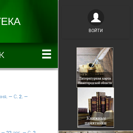
ВОЙТИ
к
ня. — С. 2. —
— 22 авг. — С. 2.