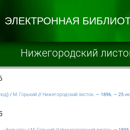
Нижегородский листо
6
тюд) / М. Горький // Нижегородский листок. — 1896. — 25 ию
5
. : фельетон / М. Горький // Нижегородский листок. — 1895. 