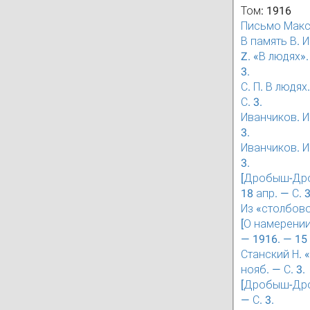
Том: 1916
Письмо Макси
В память В. И
Z. «В людях»
3.
С. П. В людя
С. 3.
Иванчиков. И
3.
Иванчиков. И
3.
[Дробыш-Дроб
18 апр. — С. 3
Из «столбово
[О намерении
— 1916. — 15 
Станский Н. 
нояб. — С. 3.
[Дробыш-Дроб
— С. 3.