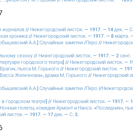
7
и журналов // Нижегородский листок. — 1917. — 14 дек. — С.
кая хроника // Нижегородский листок. — 1917. — 8 марта. — 
ышевский А.А.] Случайные заметки /Перо // Нижегородски
альному сезону // Нижегородский листок. — 1917. — 2 сент. —
епертуаре городского театра] // Нижегородский листок. — 191
Враги», пьеса М. Горького // Нижегородский листок. — 1917.
«Васса Железнова», драма М. Горького // Нижегородский ли
ышевский А.А.] Случайные заметки /Перо //Нижегородски
 в городском театре] // Нижегородский листок. — 1917. — 10
«Ночные полеты, комедия Армонт и Нансэ. «Последние», пье
й листок. — 1917. — 17 дек. — С. 3.
6