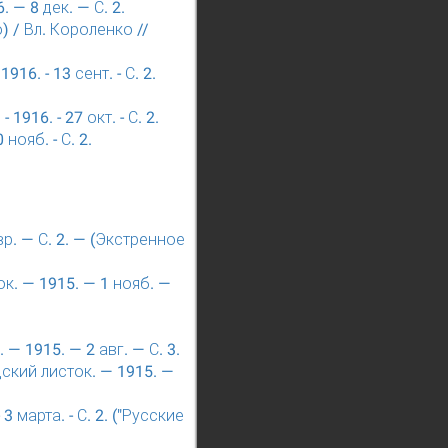
— 8 дек. — С. 2.
 / Вл. Короленко //
6. - 13 сент. - С. 2.
16. - 27 окт. - С. 2.
нояб. - С. 2.
р. — С. 2. — (Экстренное
к. — 1915. — 1 нояб. —
 1915. — 2 авг. — С. 3.
ский листок. — 1915. —
 марта. - С. 2. ("Русские