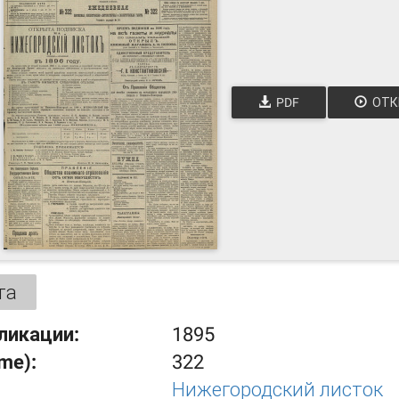
PDF
ОТК
та
ликации:
1895
ume):
322
Нижегородский листок