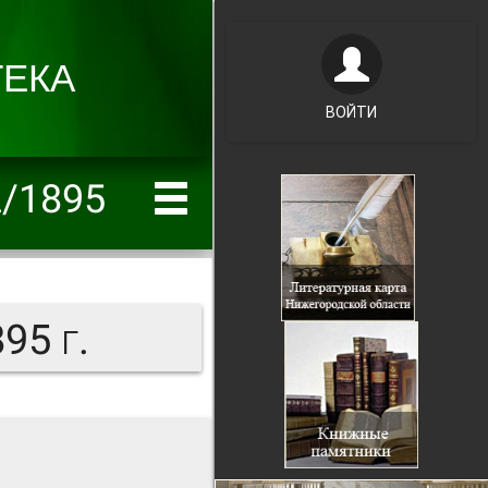
ВОЙТИ
2/1895
95 г.