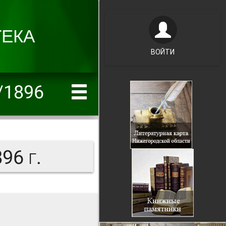
ВОЙТИ
/1896
96 г.