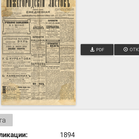
PDF
ОТК
та
ликации:
1894