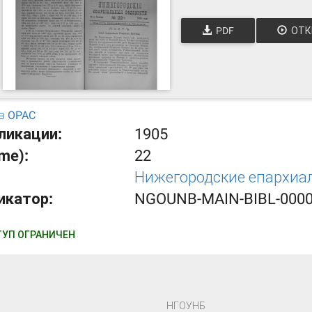
PDF
ОТК
в OPAC
ликации:
1905
ume):
22
Нижегородские епархиа
икатор:
NGOUNB-MAIN-BIBL-000
УП ОГРАНИЧЕН
НГОУНБ