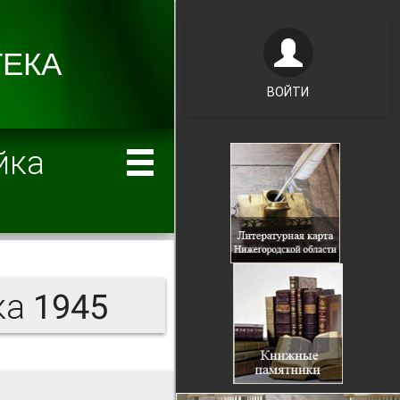
ВОЙТИ
йка
а 1945