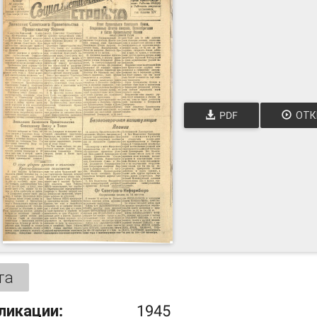
PDF
ОТК
та
ликации:
1945