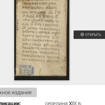
ОТКРЫТЬ
жное издание
ликации:
середина XIХ в.