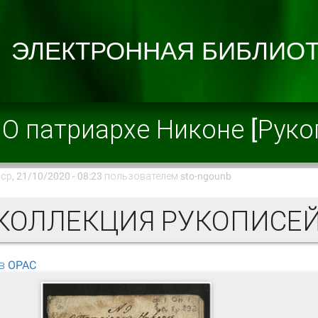
О патриархе Никоне [Руко
ср, 21/10/2020 - 08:23 пользователем
sto-ngounb
в OPAC