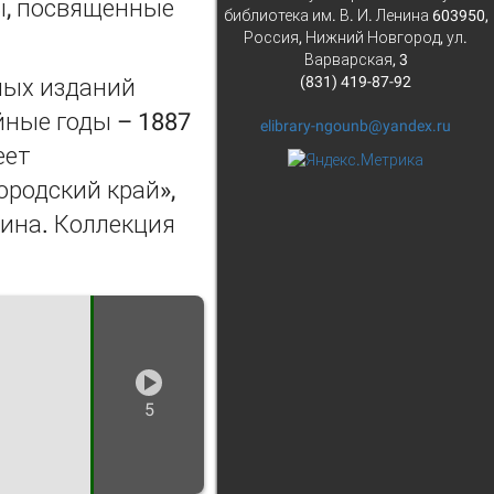
ты, посвященные
библиотека им. В. И. Ленина 603950,
Россия, Нижний Новгород, ул.
Варварская, 3
(831) 419-87-92
ных изданий
йные годы – 1887
elibrary-ngounb@yandex.ru
еет
ородский край»,
ина. Коллекция
5