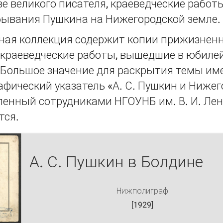
ве великого писателя, краеведческие рабо
бывания Пушкина на Нижегородской земле.
ная коллекция содержит копии прижизнен
 краеведческие работы, вышедшие в юбиле
. Большое значение для раскрытия темы им
фический указатель «А. С. Пушкин и Нижег
ленный сотрудниками НГОУНБ им. В. И. Лен
тся.
А. С. Пушкин в Болдине
Нижполиграф
[1929]