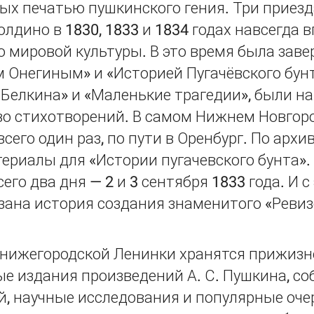
ых печатью пушкинского гения. Три приезд
лдино в 1830, 1833 и 1834 годах навсегда 
ю мировой культуры. В это время была зав
м Онегиным» и «Историей Пугачёвского бун
 Белкина» и «Маленькие трагедии», были н
о стихотворений. В самом Нижнем Новгор
сего один раз, по пути в Оренбург. По арх
ериалы для «Истории пугачевского бунта». 
его два дня — 2 и 3 сентября 1833 года. И с
язана история создания знаменитого «Реви
 нижегородской Ленинки хранятся прижизн
е издания произведений А. С. Пушкина, со
й, научные исследования и популярные оче