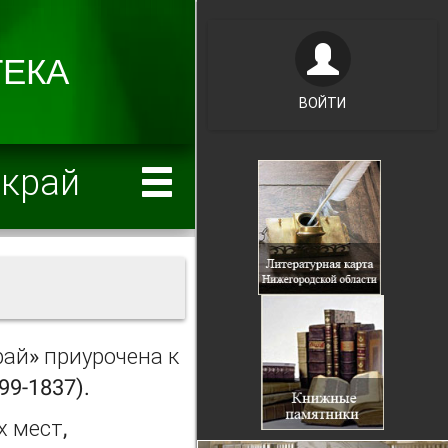
ВОЙТИ
 край
ай» приурочена к
99-1837).
 мест,