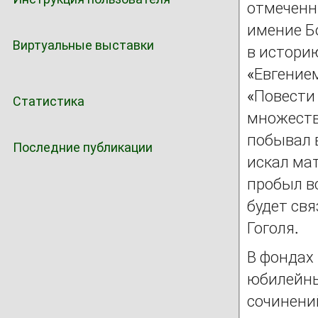
отмеченн
имение Бо
Виртуальные выставки
в истори
«Евгение
«Повести
Статистика
множеств
побывал в
Последние публикации
искал мат
пробыл вс
будет св
Гоголя.
В фондах
юбилейны
сочинени