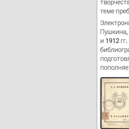
творчест
теме пре
Электрон
Пушкина,
и 1912 гг
библиогра
подготов
пополняе