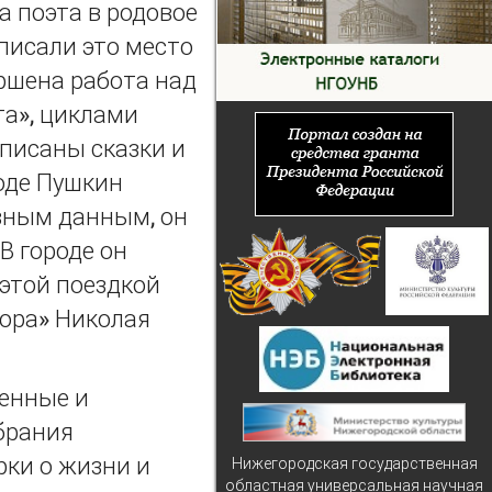
а поэта в родовое
вписали это место
ершена работа над
та», циклами
аписаны сказки и
оде Пушкин
ивным данным, он
В городе он
 этой поездкой
зора» Николая
енные и
брания
рки о жизни и
Нижегородская государственная
областная универсальная научная