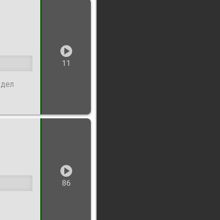
11
 дел
86