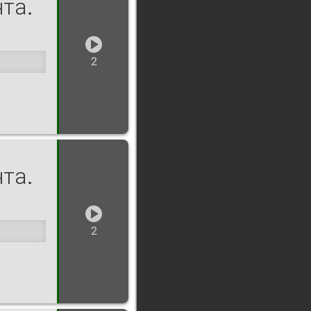
та.
2
та.
2