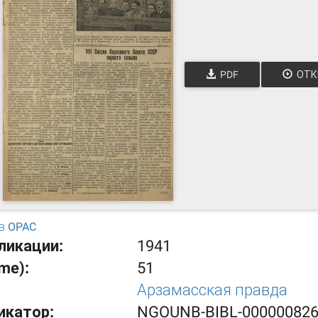
PDF
ОТК
в OPAC
ликации:
1941
ume):
51
Арзамасская правда
икатор:
NGOUNB-BIBL-00000082