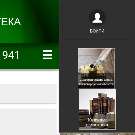
ВОЙТИ
1941
1