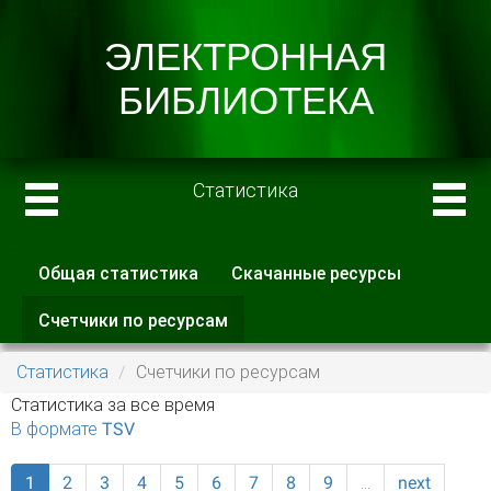
Статистика
Общая статистика
Скачанные ресурсы
Главные вкладки
Счетчики по ресурсам
(активная
вкладка)
Статистика
Счетчики по ресурсам
Статистика за все время
В формате TSV
1
2
3
4
5
6
7
8
9
…
next