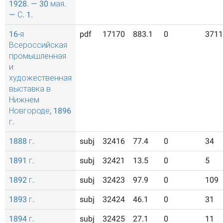
1928. — 30 мая.
— С. 1.
16-я
pdf
17170
883.1
0
3711
Всероссийская
промышленная
и
художественная
выставка в
Нижнем
Новгороде, 1896
г.
1888 г.
subj
32416
77.4
0
34
1891 г.
subj
32421
13.5
0
5
1892 г.
subj
32423
97.9
0
109
1893 г.
subj
32424
46.1
0
31
1894 г.
subj
32425
27.1
0
11