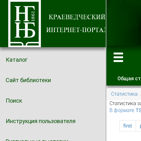
Каталог
Общая ст
Сайт библиотеки
Главные
Статистика
Поиск
Статистика з
В формате T
Инструкция пользователя
first