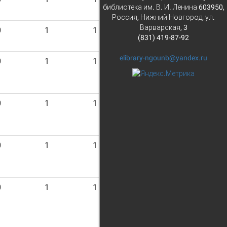
библиотека им. В. И. Ленина 603950,
Россия, Нижний Новгород, ул.
Варварская, 3
0
1
1
(831) 419-87-92
elibrary-ngounb@yandex.ru
0
1
1
0
1
1
0
1
1
0
1
1