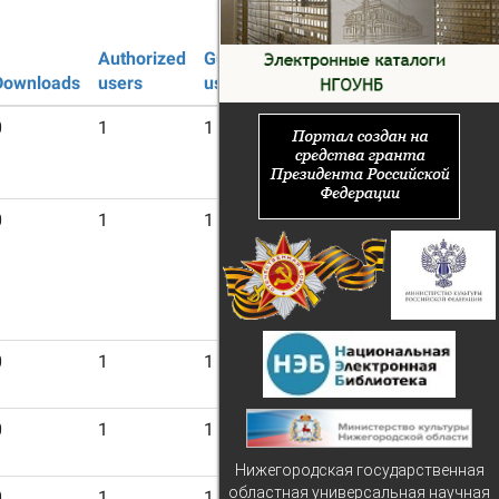
Authorized
Guest
Downloads
users
users
0
1
1
0
1
1
0
1
1
0
1
1
Нижегородская государственная
областная универсальная научная
0
1
1