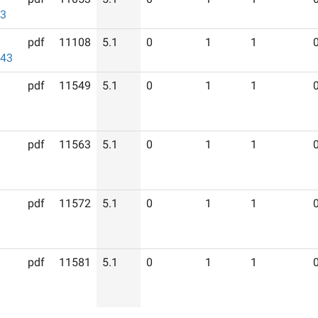
43
pdf
11108
5.1
0
1
1
943
pdf
11549
5.1
0
1
1
pdf
11563
5.1
0
1
1
pdf
11572
5.1
0
1
1
pdf
11581
5.1
0
1
1