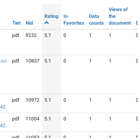
Views of
Rating
In
Data
the
Тип
Nid
Favorites
counts
document
pdf
9232
5.1
0
1
1
нал
pdf
10837
5.1
0
1
1
pdf
10972
5.1
0
1
1
942
pdf
11004
5.1
0
1
1
942
pdf
11053
5.1
0
1
1