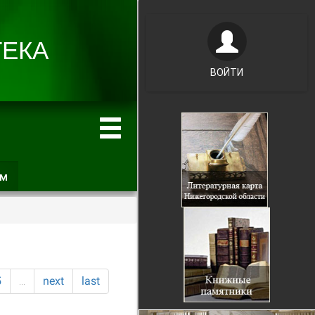
ВОЙТИ
ам
(активная
вкладка)
5
…
next
last