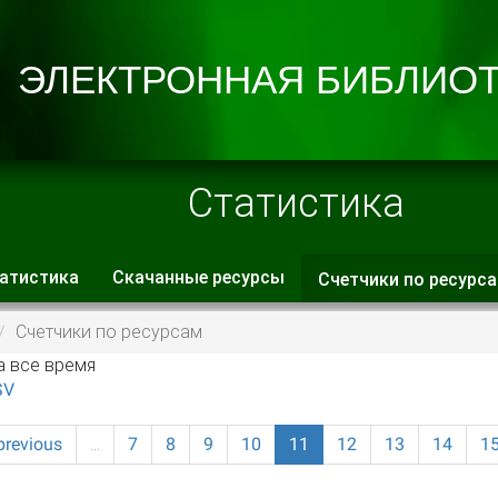
Статистика
атистика
Скачанные ресурсы
Счетчики по ресурс
 вкладки
Счетчики по ресурсам
а все время
SV
previous
…
7
8
9
10
11
12
13
14
1