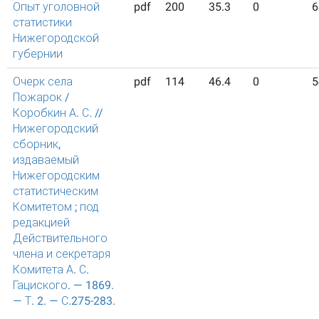
Опыт уголовной
pdf
200
35.3
0
6
статистики
Нижегородской
губернии
Очерк села
pdf
114
46.4
0
5
Пожарок /
Коробкин А. С. //
Нижегородский
сборник,
издаваемый
Нижегородским
статистическим
Комитетом ; под
редакцией
Действительного
члена и секретаря
Комитета А. С.
Гациского. — 1869.
— Т. 2. — С.275-283.