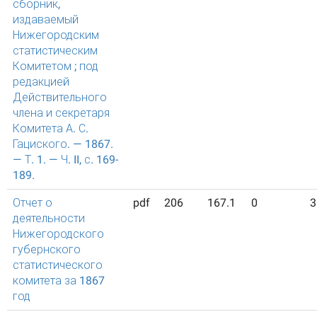
сборник,
издаваемый
Нижегородским
статистическим
Комитетом ; под
редакцией
Действительного
члена и секретаря
Комитета А. С.
Гациского. — 1867.
— Т. 1. — Ч. II, с. 169-
189.
Отчет о
pdf
206
167.1
0
3
деятельности
Нижегородского
губернского
статистического
комитета за 1867
год