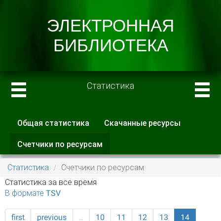
Статистика
Общая статистика
Скачанные ресурсы
Главные вкладки
Счетчики по ресурсам
(активная
вкладка)
Статистика
Счетчики по ресурсам
Статистика за все время
В формате TSV
first
previous
…
10
11
12
13
14