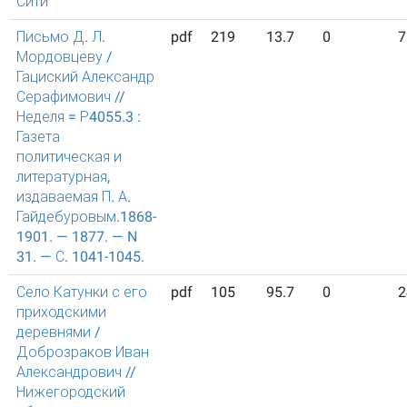
Сити
Письмо Д. Л.
pdf
219
13.7
0
7
Мордовцеву /
Гациский Александр
Серафимович //
Неделя = Р4055.3 :
Газета
политическая и
литературная,
издаваемая П. А.
Гайдебуровым.1868-
1901. — 1877. — N
31. — С. 1041-1045.
Село Катунки с его
pdf
105
95.7
0
2
приходскими
деревнями /
Доброзраков Иван
Александрович //
Нижегородский