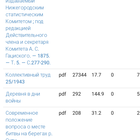
издаваемый
Нижегородским
статистическим
Комитетом ; под
редакцией
Действительного
члена и секретаря
Комитета А. С.
Гациского. — 1875.
— Т. 5. — С.277-290.
Коллективный труд
pdf
27344
17.7
0
7
25/1943
Деревня в дни
pdf
292
144.9
0
5
войны
Современное
pdf
208
31.2
0
2
положение
вопроса о месте
битвы на берегах р.