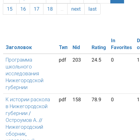
15
16
17
18
…
next
last
In
D
Заголовок
Тип
Nid
Rating
Favorites
c
Программа
pdf
203
24.5
0
1
школьного
исследования
Нижегородской
губернии
К истории раскола
pdf
158
78.9
0
1
в Нижегородской
губернии /
Остроумов А. //
Нижегородский
сборник,