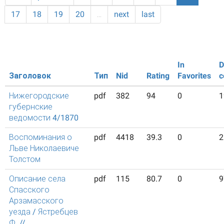
17
18
19
20
…
next
last
In
D
Заголовок
Тип
Nid
Rating
Favorites
c
Нижегородские
pdf
382
94
0
1
губернские
ведомости 4/1870
Воспоминания о
pdf
4418
39.3
0
2
Льве Николаевиче
Толстом
Описание села
pdf
115
80.7
0
9
Спасского
Арзамасского
уезда / Ястребцев
Ф. //