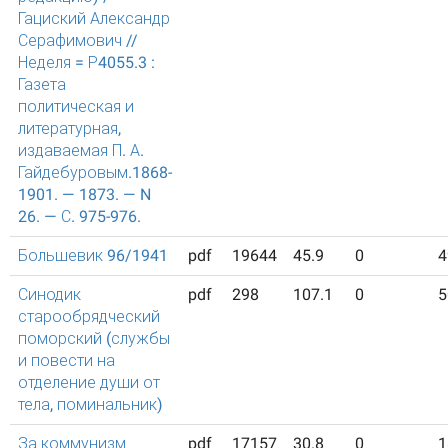
Гациский Александр
Серафимович //
Неделя = Р4055.3 :
Газета
политическая и
литературная,
издаваемая П. А.
Гайдебуровым.1868-
1901. — 1873. — N
26. — С. 975-976.
Большевик 96/1941
pdf
19644
45.9
0
4
Синодик
pdf
298
107.1
0
5
старообрядческий
поморский (службы
и повести на
отделение души от
тела, поминальник)
За коммунизм
pdf
17157
30.8
0
1