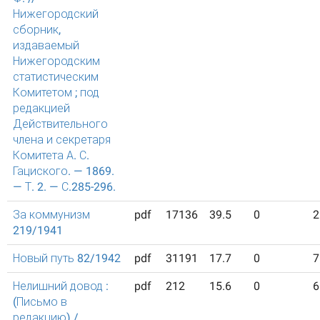
Нижегородский
сборник,
издаваемый
Нижегородским
статистическим
Комитетом ; под
редакцией
Действительного
члена и секретаря
Комитета А. С.
Гациского. — 1869.
— Т. 2. — С.285-296.
За коммунизм
pdf
17136
39.5
0
2
219/1941
Новый путь 82/1942
pdf
31191
17.7
0
7
Нелишний довод :
pdf
212
15.6
0
6
(Письмо в
редакцию) /