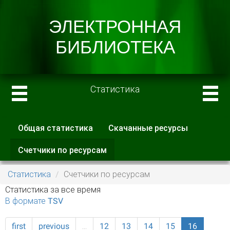
Статистика
Общая статистика
Скачанные ресурсы
Главные вкладки
Счетчики по ресурсам
(активная
вкладка)
Статистика
Счетчики по ресурсам
Статистика за все время
В формате TSV
first
previous
…
12
13
14
15
16