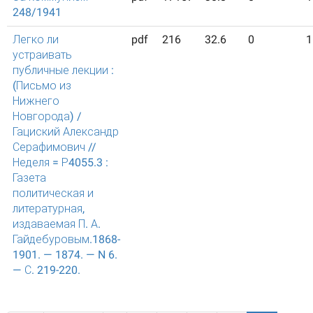
248/1941
Легко ли
pdf
216
32.6
0
1
устраивать
публичные лекции :
(Письмо из
Нижнего
Новгорода) /
Гациский Александр
Серафимович //
Неделя = Р4055.3 :
Газета
политическая и
литературная,
издаваемая П. А.
Гайдебуровым.1868-
1901. — 1874. — N 6.
— С. 219-220.