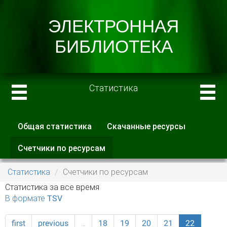
Статистика
Общая статистика
Скачанные ресурсы
Главные вкладки
Счетчики по ресурсам
(активная
вкладка)
Статистика
Счетчики по ресурсам
Статистика за все время
В формате TSV
first
previous
…
18
19
20
21
22