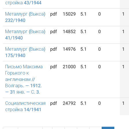
стройка 43/1944
Металлург (Выкса)
pdf
15029
5.1
0
1
232/1940
Металлург (Выкса)
pdf
14852
5.1
0
1
41/1940
Металлург (Выкса)
pdf
14976
5.1
0
1
175/1940
Письмо Максима
pdf
21000
5.1
0
1
Горького к
англичанам //
Волгарь. — 1912.
— 31 янв. — С. 3.
Социалистическая
pdf
24792
5.1
0
1
стройка 14/1941