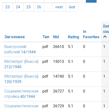
23
24
25
26
…
next
last
Da
In
cou
Заголовок
Тип
Nid
Rating
Favorites
Выксунский
pdf
26610
5.1
0
1
рабочий 14/1944
Металлург (Выкса)
pdf
15013
5.1
0
1
212/1940
Металлург (Выкса)
pdf
14740
5.1
0
1
120/1939
Социалистическая
pdf
26727
5.1
0
1
стройка 40/1944
Социалистическая
pdf
26729
5.1
0
1