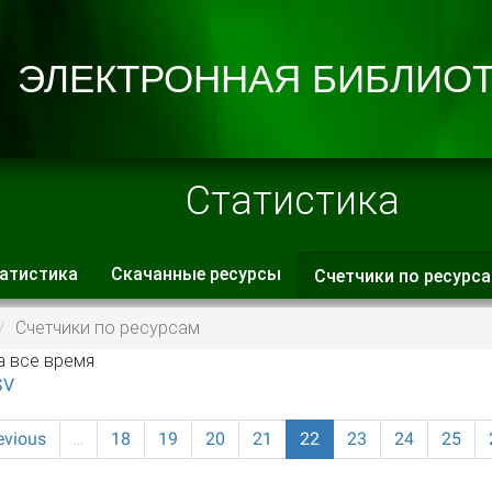
Статистика
атистика
Скачанные ресурсы
Счетчики по ресурс
 вкладки
Счетчики по ресурсам
а все время
SV
evious
…
18
19
20
21
22
23
24
25