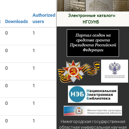
Authorized
Guest
t
Downloads
users
users
0
1
1
0
1
1
0
1
1
0
1
1
0
1
1
0
1
1
Нижегородская государственная
областная универсальная научная