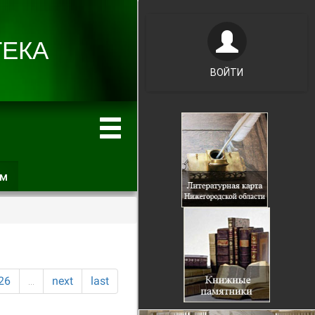
ВОЙТИ
ам
(активная
вкладка)
26
…
next
last