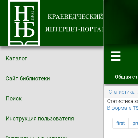
Каталог
Общая ст
Сайт библиотеки
Главные
Статистика
Поиск
Статистика з
В формате T
Инструкция пользователя
first
pr