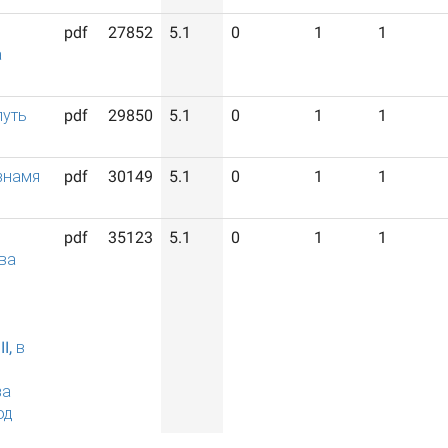
pdf
27852
5.1
0
1
1
а
путь
pdf
29850
5.1
0
1
1
знамя
pdf
30149
5.1
0
1
1
pdf
35123
5.1
0
1
1
ва
I, в
за
од