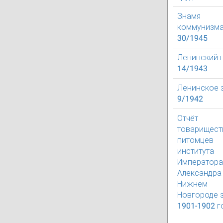
Знамя
коммунизм
30/1945
Ленинский 
14/1943
Ленинское 
9/1942
Отчёт
товарищест
питомцев
института
Императора
Александра I
Нижнем
Новгороде 
1901-1902 г