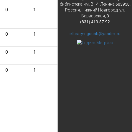
библиотека им. В. И. Ленина 603950,
0
1
1
Россия, Нижний Новгород, ул.
Варварская, 3
(831) 419-87-92
elibrary-ngounb@yandex.ru
0
1
1
0
1
1
0
1
1