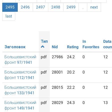
2495
2496
2497
2498
2499
…
next
last
Тип
In
Data
Заголовок
Nid
Rating
Favorites
coun
Большевистский
pdf
27986
24.2
0
12
фронт 97/1941
Большевистский
pdf
28001
20.2
0
12
фронт 112/1941
Большевистский
pdf
28015
22.2
0
12
фронт 133/1941
Большевистский
pdf
28029
24.3
0
13
фронт 149/1941