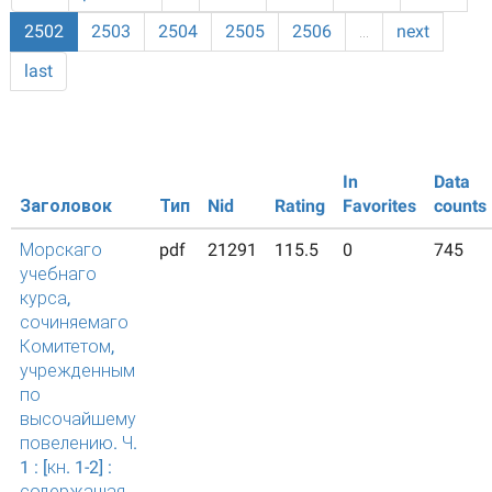
2502
2503
2504
2505
2506
…
next
last
In
Data
Заголовок
Тип
Nid
Rating
Favorites
counts
Морскаго
pdf
21291
115.5
0
745
учебнаго
курса,
сочиняемаго
Комитетом,
учрежденным
по
высочайшему
повелению. Ч.
1 : [кн. 1-2] :
содержащая