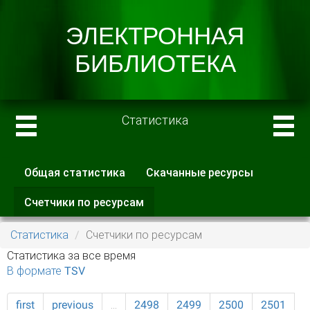
Статистика
Общая статистика
Скачанные ресурсы
Главные вкладки
Счетчики по ресурсам
(активная
вкладка)
Статистика
Счетчики по ресурсам
Статистика за все время
В формате TSV
first
previous
…
2498
2499
2500
2501