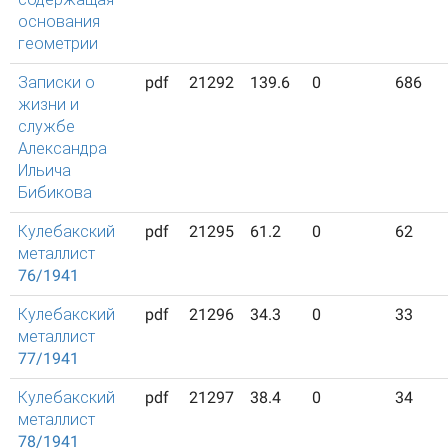
основания
геометрии
Записки о
pdf
21292
139.6
0
686
жизни и
службе
Александра
Ильича
Бибикова
Кулебакский
pdf
21295
61.2
0
62
металлист
76/1941
Кулебакский
pdf
21296
34.3
0
33
металлист
77/1941
Кулебакский
pdf
21297
38.4
0
34
металлист
78/1941