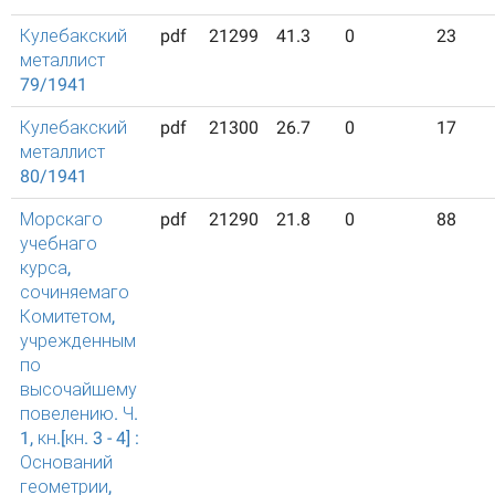
Кулебакский
pdf
21299
41.3
0
23
металлист
79/1941
Кулебакский
pdf
21300
26.7
0
17
металлист
80/1941
Морскаго
pdf
21290
21.8
0
88
учебнаго
курса,
сочиняемаго
Комитетом,
учрежденным
по
высочайшему
повелению. Ч.
1, кн.[кн. 3 - 4] :
Оснований
геометрии,