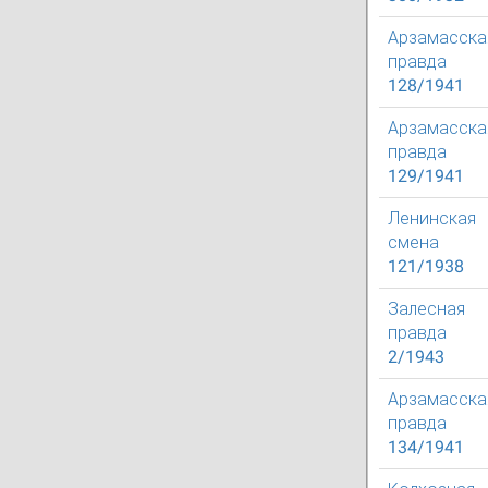
Арзамасска
правда
128/1941
Арзамасска
правда
129/1941
Ленинская
смена
121/1938
Залесная
правда
2/1943
Арзамасска
правда
134/1941