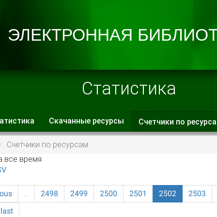
Статистика
атистика
Скачанные ресурсы
Счетчики по ресурс
 вкладки
Счетчики по ресурсам
а все время
SV
ious
…
2498
2499
2500
2501
2502
2503
last