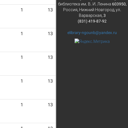
библиотека им. В. И. Ленина 603950,
1
13
Россия, Нижний Новгород, ул.
Варварская, 3
(831) 419-87-92
elibrary-ngounb@yandex.ru
1
13
1
13
1
13
1
13