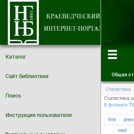
Каталог
Общая ст
Сайт библиотеки
Главные
Статистика
Поиск
Статистика з
В формате T
Инструкция пользователя
first
prev
…
next