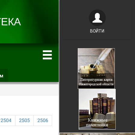
ВОЙТИ
ам
(активная
вкладка)
2504
2505
2506