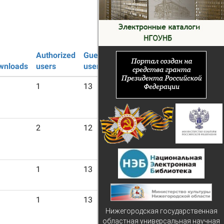
Authorized
Guest
wnloads
users
users
1
13
2
12
1
13
1
13
Нижегородская государственная
областная универсальная научная