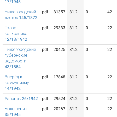
17/1945
Нижегородский
pdf
31357
31.2
0
42
листок 145/1872
Голос
pdf
29333
31.2
0
22
колхозника
12/13/1942
Нижегородские
pdf
20425
31.2
0
22
губернские
ведомости
43/1854
Вперёд к
pdf
17848
31.2
0
22
коммунизму
14/1942
Ударник 26/1942
pdf
29524
31.2
0
22
Большевик
pdf
20267
31.2
0
22
35/1945