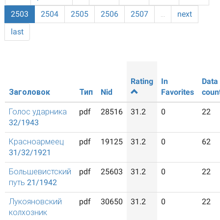
2503
2504
2505
2506
2507
…
next
last
Rating
In
Data
Заголовок
Тип
Nid
Favorites
coun
Голос ударника
pdf
28516
31.2
0
22
32/1943
Красноармеец
pdf
19125
31.2
0
62
31/32/1921
Большевистский
pdf
25603
31.2
0
22
путь 21/1942
Лукояновский
pdf
30650
31.2
0
22
колхозник