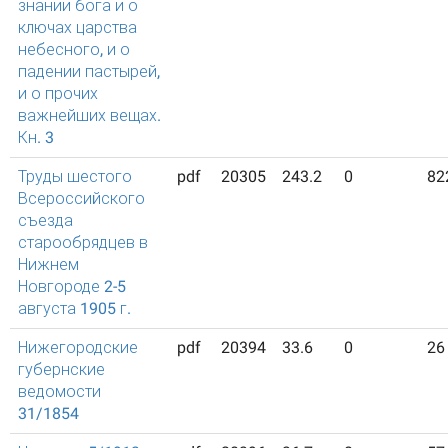
знании бога и о
ключах царства
небесного, и о
падении пастырей,
и о прочих
важнейших вещах.
Кн. 3
Труды шестого
pdf
20305
243.2
0
82
Всероссийского
съезда
старообрядцев в
Нижнем
Новгороде 2-5
августа 1905 г.
Нижегородские
pdf
20394
33.6
0
26
губернские
ведомости
31/1854