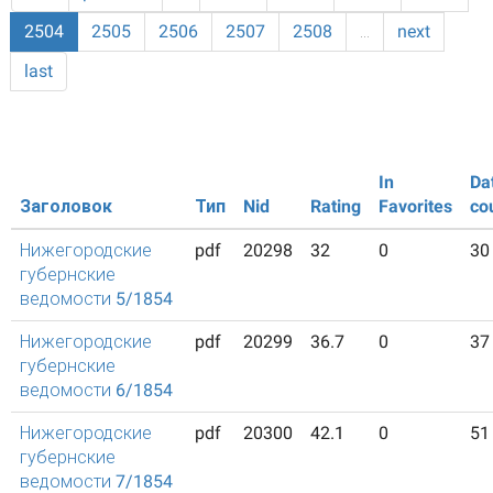
2504
2505
2506
2507
2508
…
next
last
In
Da
Заголовок
Тип
Nid
Rating
Favorites
co
Нижегородские
pdf
20298
32
0
30
губернские
ведомости 5/1854
Нижегородские
pdf
20299
36.7
0
37
губернские
ведомости 6/1854
Нижегородские
pdf
20300
42.1
0
51
губернские
ведомости 7/1854