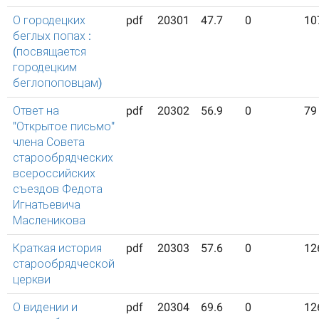
О городецких
pdf
20301
47.7
0
10
беглых попах :
(посвящается
городецким
беглопоповцам)
Ответ на
pdf
20302
56.9
0
79
"Открытое письмо"
члена Совета
старообрядческих
всероссийских
съездов Федота
Игнатьевича
Масленикова
Краткая история
pdf
20303
57.6
0
12
старообрядческой
церкви
О видении и
pdf
20304
69.6
0
12