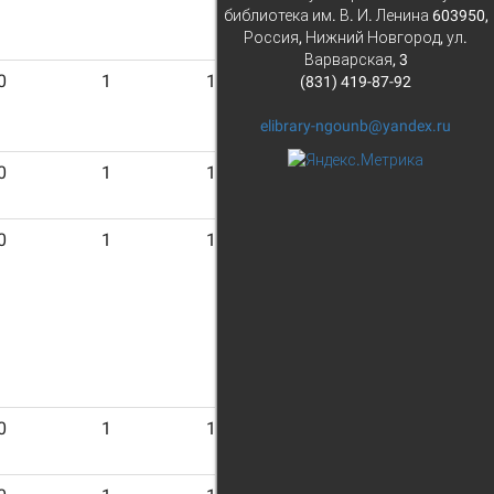
библиотека им. В. И. Ленина 603950,
Россия, Нижний Новгород, ул.
Варварская, 3
0
1
13
(831) 419-87-92
elibrary-ngounb@yandex.ru
0
1
13
0
1
13
0
1
13