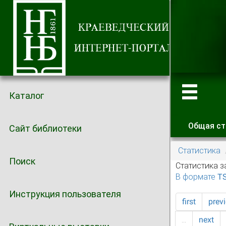
Каталог
Общая ст
Сайт библиотеки
Главные
Статистика
Поиск
Статистика з
В формате T
Инструкция пользователя
first
prev
…
next