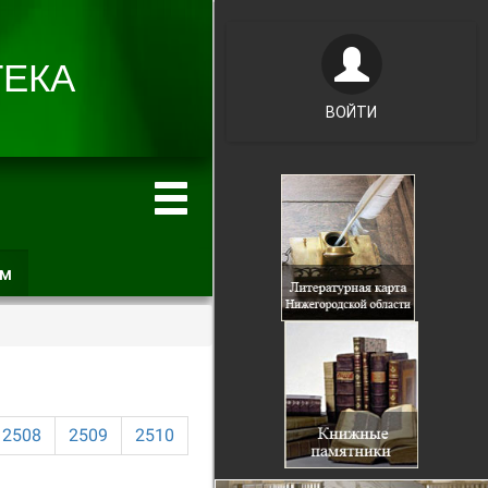
ВОЙТИ
ам
(активная
вкладка)
2508
2509
2510