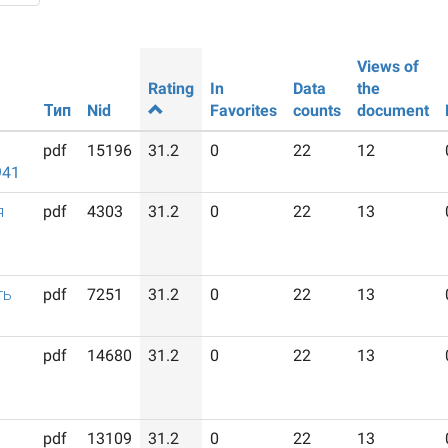
Views of
Rating
In
Data
the
Тип
Nid
Favorites
counts
document
pdf
15196
31.2
0
22
12
941
я
pdf
4303
31.2
0
22
13
ть
pdf
7251
31.2
0
22
13
pdf
14680
31.2
0
22
13
pdf
13109
31.2
0
22
13