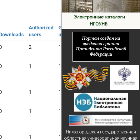
Authorized
Guest
Downloads
users
users
0
2
11
0
1
13
0
1
13
0
1
13
Нижегородская государственная
0
1
13
областная универсальная научная