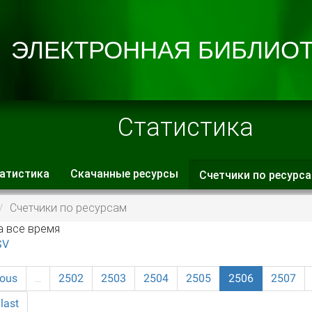
Статистика
атистика
Скачанные ресурсы
Счетчики по ресурс
 вкладки
Счетчики по ресурсам
а все время
SV
ious
…
2502
2503
2504
2505
2506
2507
last