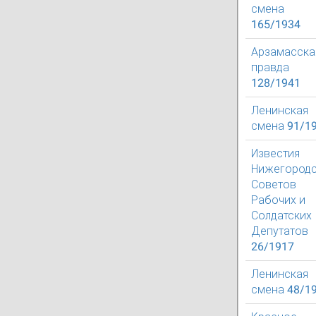
смена
165/1934
Арзамасска
правда
128/1941
Ленинская
смена 91/1
Известия
Нижегородс
Советов
Рабочих и
Солдатских
Депутатов
26/1917
Ленинская
смена 48/1