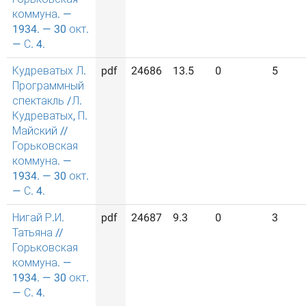
коммуна. —
1934. — 30 окт.
— С. 4.
Кудреватых Л.
pdf
24686
13.5
0
5
Программный
спектакль /Л.
Кудреватых, П.
Майский //
Горьковская
коммуна. —
1934. — 30 окт.
— С. 4.
Нигай Р.И.
pdf
24687
9.3
0
3
Татьяна //
Горьковская
коммуна. —
1934. — 30 окт.
— С. 4.