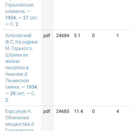
Горьковская
коммуна. —
1934. — 27 окт.
— С. 2.
Хитровский
pdf
24684
5.1
0
1
Ф.П. На родине
М. Горького.
Штрихи из
жизни
писателя в
Нижнем //
Ленинская
смена. — 1934.
— 29 окт. — С.
2.
Барсуков Н.
pdf
24685
11.4
0
4
Обличение
мещанства //
Горьковская