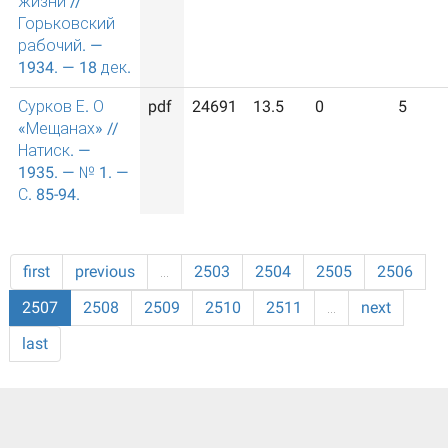
жизни //
Горьковский
рабочий. —
1934. — 18 дек.
Сурков Е. О
pdf
24691
13.5
0
5
«Мещанах» //
Натиск. —
1935. — № 1. —
С. 85-94.
first
previous
…
2503
2504
2505
2506
2507
2508
2509
2510
2511
…
next
last