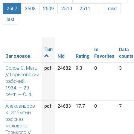
2507
2508
2509
2510
2511
…
next
last
Тип
In
Data
Заголовок
Nid
Rating
Favorites
counts
Орлов С. Мать
pdf
24682
9.3
0
3
// Горьковский
рабочий. —
1934. — 29
сент. — С. 4.
Александров
pdf
24683
17.7
0
7
К. Забытый
рассказ
молодого
Горького //