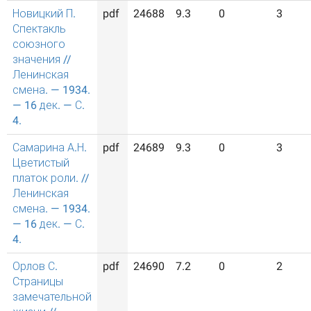
Новицкий П.
pdf
24688
9.3
0
3
Спектакль
союзного
значения //
Ленинская
смена. — 1934.
— 16 дек. — С.
4.
Самарина А.Н.
pdf
24689
9.3
0
3
Цветистый
платок роли. //
Ленинская
смена. — 1934.
— 16 дек. — С.
4.
Орлов С.
pdf
24690
7.2
0
2
Страницы
замечательной