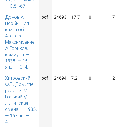
— С.51-67.
Донов А.
pdf
24693
17.7
0
7
Необычная
книга об
Алексее
Максимовиче
// Горьков.
коммуна. —
1935. — 15
янв. — С. 4.
Хитровский
pdf
24694
7.2
0
2
Ф.П. Дом, где
родился М.
Горький //
Ленинская
смена. — 1935.
— 15 янв. — С.
4.