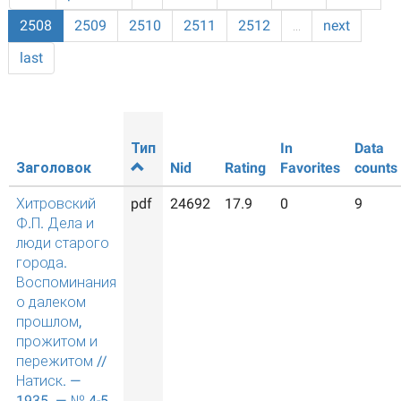
2508
2509
2510
2511
2512
…
next
last
Тип
In
Data
Заголовок
Nid
Rating
Favorites
counts
Хитровский
pdf
24692
17.9
0
9
Ф.П. Дела и
люди старого
города.
Воспоминания
о далеком
прошлом,
прожитом и
пережитом //
Натиск. —
1935. — № 4-5.