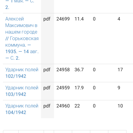
— 1 мая. — С.
2.
Алексей
pdf
24699
11.4
0
4
Максимович в
нашем городе
// Горьковская
коммуна. —
1935. — 14 авг.
— С. 2.
Ударник полей
pdf
24958
36.7
0
17
102/1942
Ударник полей
pdf
24959
17.9
0
9
103/1942
Ударник полей
pdf
24960
22
0
10
104/1942