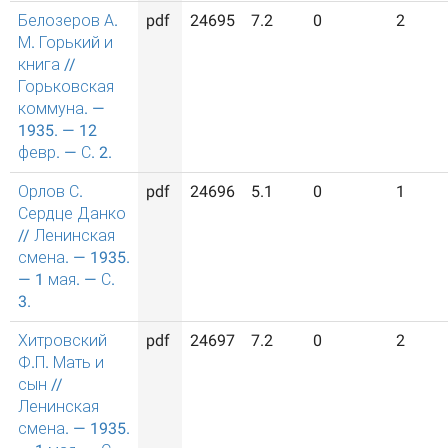
Белозеров А.
pdf
24695
7.2
0
2
М. Горький и
книга //
Горьковская
коммуна. —
1935. — 12
февр. — С. 2.
Орлов С.
pdf
24696
5.1
0
1
Сердце Данко
// Ленинская
смена. — 1935.
— 1 мая. — С.
3.
Хитровский
pdf
24697
7.2
0
2
Ф.П. Мать и
сын //
Ленинская
смена. — 1935.