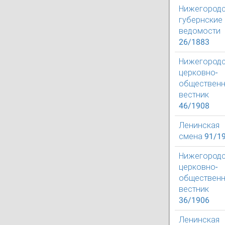
Нижегород
губернские
ведомости
26/1883
Нижегород
церковно-
обществен
вестник
46/1908
Ленинская
смена 91/1
Нижегород
церковно-
обществен
вестник
36/1906
Ленинская