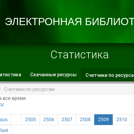
Статистика
атистика
Скачанные ресурсы
Счетчики по ресурс
 вкладки
Счетчики по ресурсам
а все время
SV
ious
…
2505
2506
2507
2508
2509
2510
last