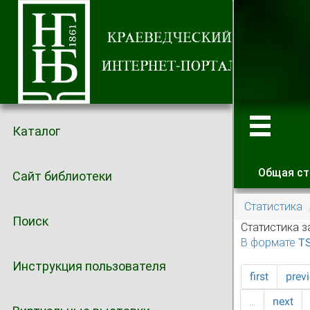
Каталог
Общая ст
Сайт библиотеки
Главные
Статистика
Поиск
Статистика з
В формате T
Инструкция пользователя
first
prev
…
next