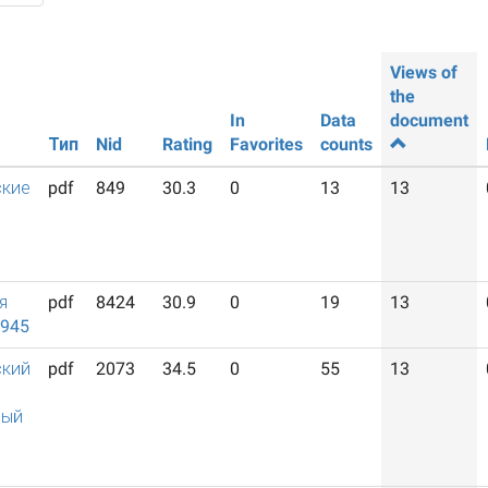
Views of
the
In
Data
document
Тип
Nid
Rating
Favorites
counts
ские
pdf
849
30.3
0
13
13
я
pdf
8424
30.9
0
19
13
1945
ский
pdf
2073
34.5
0
55
13
ный