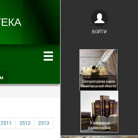
ВОЙТИ
ам
(активная
вкладка)
2511
2512
2513