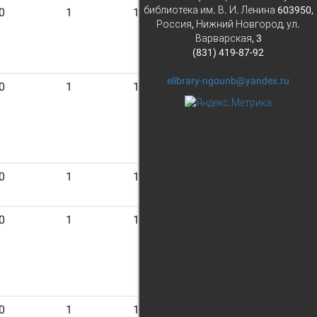
библиотека им. В. И. Ленина 603950,
0
1
13
Россия, Нижний Новгород, ул.
Варварская, 3
(831) 419-87-92
elibrary-ngounb@yandex.ru
0
1
13
0
1
13
0
1
13
0
1
13