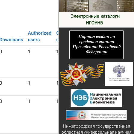
Authorized
Guest
Downloads
users
users
0
1
13
0
1
13
0
1
13
Нижегородская государственная
областная универсальная научная