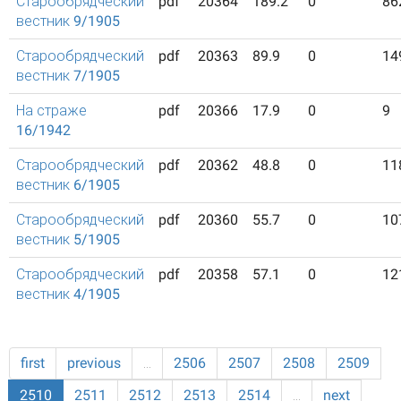
Старообрядческий
pdf
20364
189.2
0
86
вестник 9/1905
Старообрядческий
pdf
20363
89.9
0
14
вестник 7/1905
На страже
pdf
20366
17.9
0
9
16/1942
Старообрядческий
pdf
20362
48.8
0
11
вестник 6/1905
Старообрядческий
pdf
20360
55.7
0
10
вестник 5/1905
Старообрядческий
pdf
20358
57.1
0
12
вестник 4/1905
first
previous
…
2506
2507
2508
2509
2510
2511
2512
2513
2514
…
next