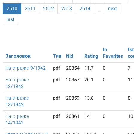
2510
2511
2512
2513
2514
…
next
last
In
Da
Заголовок
Тип
Nid
Rating
Favorites
co
На страже 9/1942
pdf
20354
11.7
0
7
На страже
pdf
20357
20.1
0
11
12/1942
На страже
pdf
20359
13.8
0
8
13/1942
На страже
pdf
20361
14
0
10
14/1942