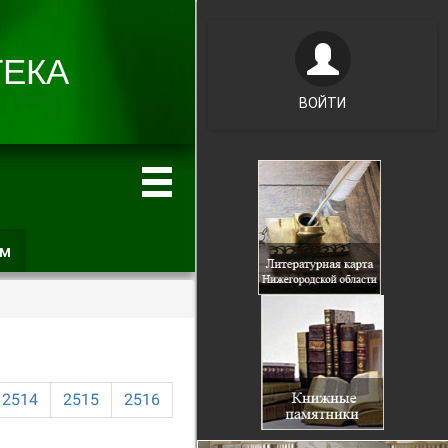
ВОЙТИ
ам
(активная
вкладка)
2514
2515
2516