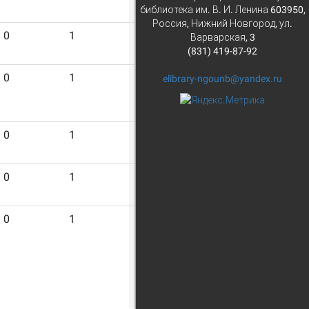
библиотека им. В. И. Ленина 603950,
Россия, Нижний Новгород, ул.
0
1
6
Варварская, 3
(831) 419-87-92
0
1
6
elibrary-ngounb@yandex.ru
0
1
6
0
1
6
0
1
6