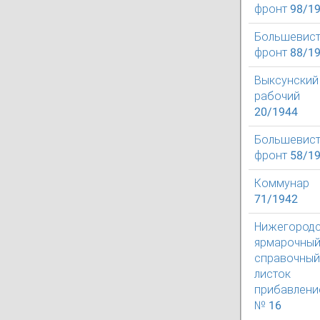
фронт 98/1
Большевист
фронт 88/1
Выксунский
рабочий
20/1944
Большевист
фронт 58/1
Коммунар
71/1942
Нижегород
ярмарочны
справочный
листок
прибавлени
№ 16