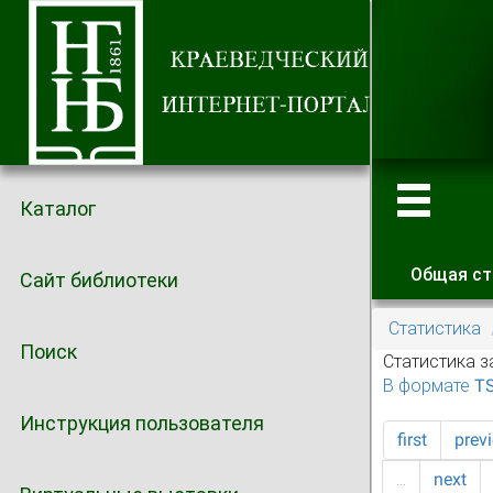
Каталог
Общая ст
Сайт библиотеки
Главные
Статистика
Поиск
Статистика з
В формате T
Инструкция пользователя
first
prev
…
next