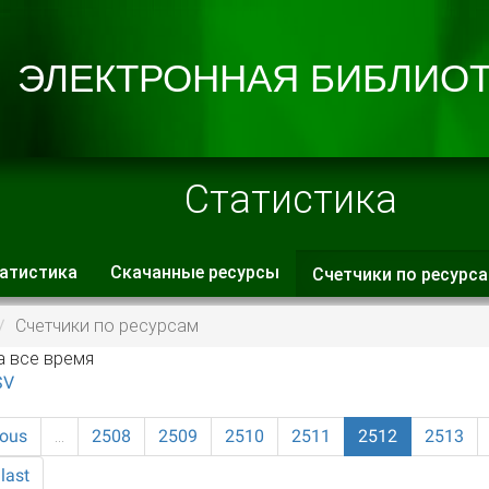
Статистика
атистика
Скачанные ресурсы
Счетчики по ресурс
 вкладки
Счетчики по ресурсам
а все время
SV
ious
…
2508
2509
2510
2511
2512
2513
last