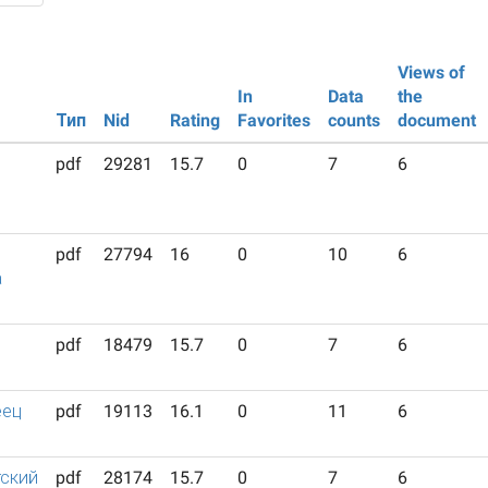
Views of
In
Data
the
Тип
Nid
Rating
Favorites
counts
document
pdf
29281
15.7
0
7
6
pdf
27794
16
0
10
6
а
pdf
18479
15.7
0
7
6
еец
pdf
19113
16.1
0
11
6
ский
pdf
28174
15.7
0
7
6