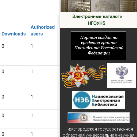
Guest
Authorized
users
Downloads
users
0
1
6
0
1
6
0
1
6
0
1
6
Нижегородская государственная
0
1
6
областная универсальная научная