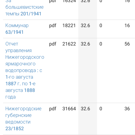
За
pdf
16324
32.6
0
16
большевистские
темпы 201/1941
Коммунар
pdf
18221
32.6
0
16
63/1941
Отчет
pdf
21622
32.6
0
56
управления
Нижегородского
ярмарочного
водопровода : с
1-го августа
1887 г. по 1-е
августа 1888
года
Нижегородские
pdf
31664
32.6
0
36
губернские
ведомости
23/1852